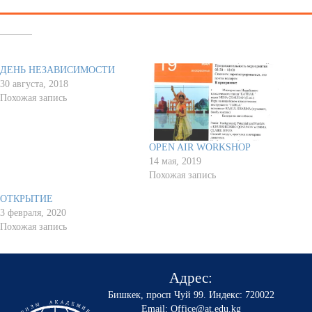
Похожее
ДЕНЬ НЕЗАВИСИМОСТИ
30 августа, 2018
Похожая запись
OPEN AIR WORKSHOP
14 мая, 2019
Похожая запись
ОТКРЫТИЕ
3 февраля, 2020
Похожая запись
Адрес:
Бишкек, просп Чуй 99
.
Индекс: 720022
Email: Office@at.edu.kg