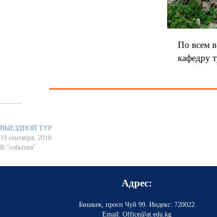
По всем в
кафедру т
Похожее
ВЫЕЗДНОЙ ТУР
19 сентября, 2018
В "события"
Адрес:
Бишкек, просп Чуй 99
.
Индекс: 720022
Email: Office@at.edu.kg