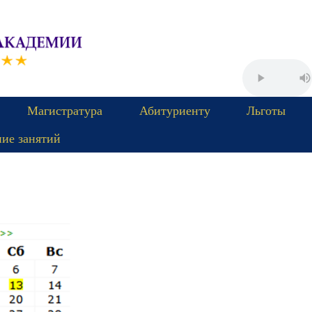
Магистратура
Абитуриенту
Льготы
ние занятий
Пятница