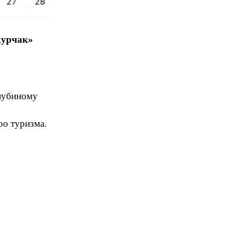
курчак»
лубиному
о туризма.