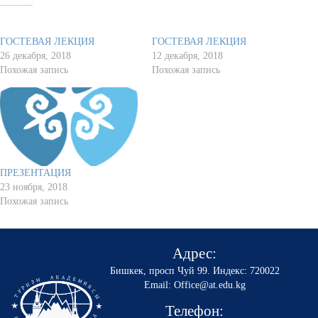
Похожее
ГОСТЕВАЯ ЛЕКЦИЯ
ГОСТЕВАЯ ЛЕКЦИЯ
26 декабря, 2018
12 декабря, 2018
Похожая запись
Похожая запись
ПРЕЗЕНТАЦИЯ
23 ноября, 2018
Похожая запись
Адрес:
Бишкек, просп Чуй 99
.
Индекс: 720022
Email: Office@at.edu.kg
Телефон: