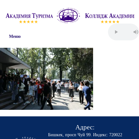
Меню
Адрес:
Бишкек, просп Чуй 99
.
Индекс: 720022