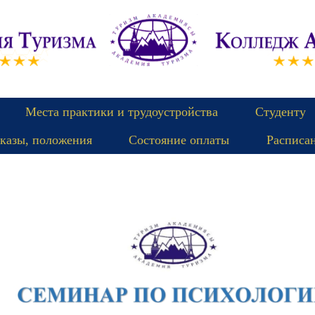
Места практики и трудоустройства
Студенту
казы, положения
Состояние оплаты
Расписа