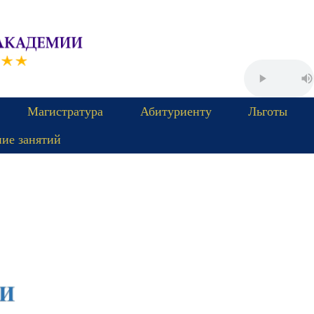
Магистратура
Абитуриенту
Льготы
ние занятий