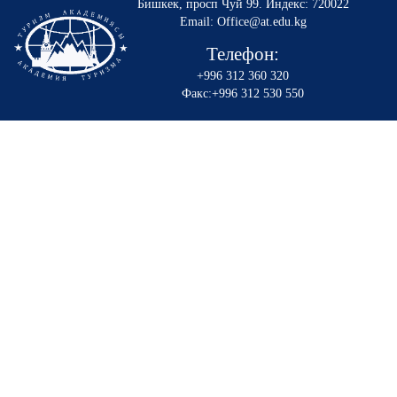
Бишкек, просп Чуй 99
.
Индекс: 720022
Email: Office@at.edu.kg
Телефон:
+996 312 360 320
Факс:+996 312 530 550