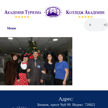
Меню
Адрес:
Бишкек, просп Чуй 99
.
Индекс: 720022