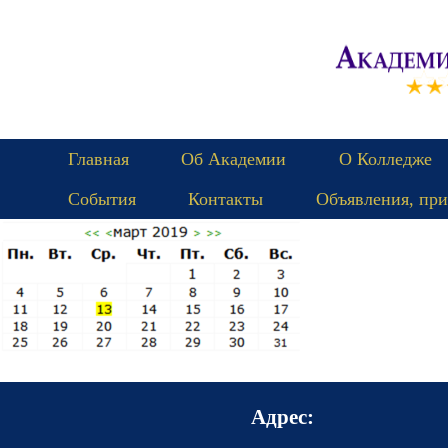
Главная
Об Академии
О Колледже
События
Контакты
Объявления, при
Адрес: