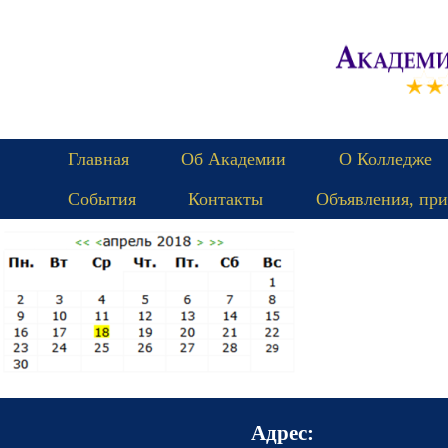
Главная
Об Академии
О Колледже
События
Контакты
Объявления, при
Адрес: