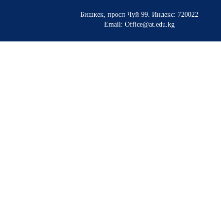
Бишкек, просп Чуй 99
.
Индекс: 720022
Email: Office@at.edu.kg