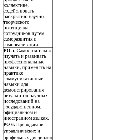
коллективе,
содействовать
раскрытию научно-
творческого
потенциала
сотрудников путем
саморазвития и
самореализации.
РО 5
: Самостоятельно
изучать и развивать
профессиональные
навыки, применять на
практике
коммуникативные
навыки для
демонстрирования
результатов научных
исследований на
государственном,
официальном и
иностранном языках.
РО 6
: Преподавания
управленческих и
профильных дисциплин