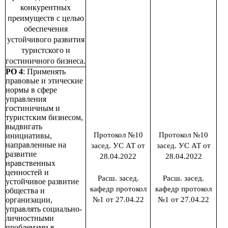
конкурентных
преимуществ с целью
обеспечения
устойчивого развития
туристского и
гостиничного бизнеса.
РО 4
: Применять
правовые и этические
нормы в сфере
управления
гостиничным и
туристским бизнесом,
выдвигать
Протокол №10
Протокол №10
инициативы,
направленные на
засед. УС АТ от
засед. УС АТ от
развитие
28.04.2022
28.04.2022
нравственных
ценностей и
Расш. засед.
Расш. засед.
устойчивое развитие
кафедр протокол
кафедр протокол
общества и
организации,
№1 от 27.04.22
№1 от 27.04.22
управлять социально-
личностными
проблемами в