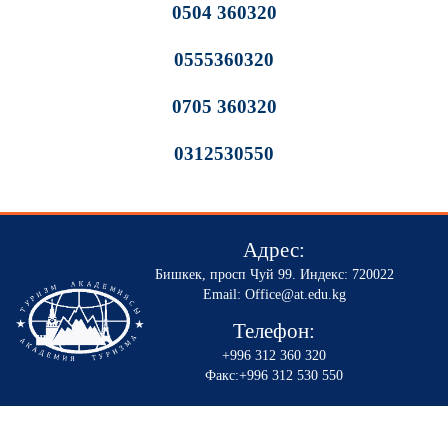
0504 360320
0555360320
0705 360320
0312530550
Адрес:
Бишкек, просп Чуй 99
.
Индекс: 720022
Email: Office@at.edu.kg
Телефон:
+996 312 360 320
Факс:+996 312 530 550