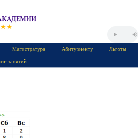
Магистратура
Абитуриенту
Льготы
ние занятий
Пятница