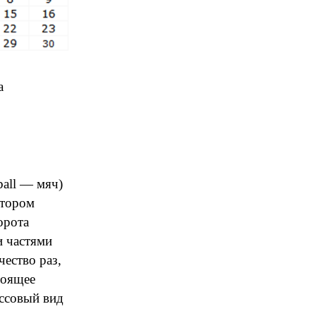
а
 ball — мяч)
отором
орота
и частями
чество раз,
тоящее
ссовый вид