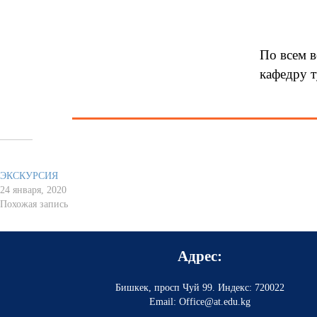
По всем в
кафедру т
Похожее
ЭКСКУРСИЯ
24 января, 2020
Похожая запись
Адрес:
Бишкек, просп Чуй 99
.
Индекс: 720022
Email: Office@at.edu.kg