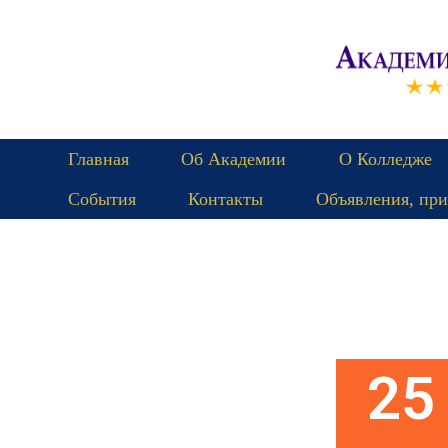
Главная
Об Академии
О Колледже
События
Контакты
Объявления, при
Пятница
25