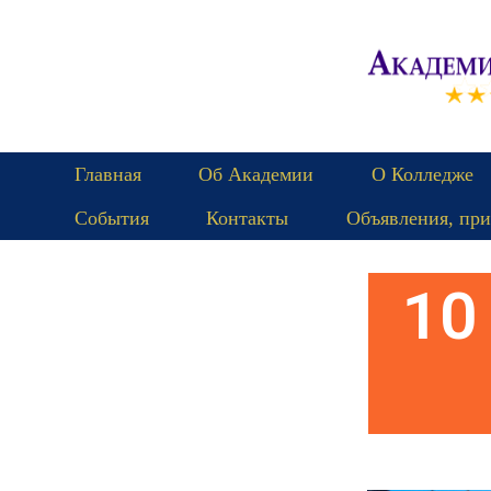
Главная
Об Академии
О Колледже
События
Контакты
Объявления, при
Пятница
10