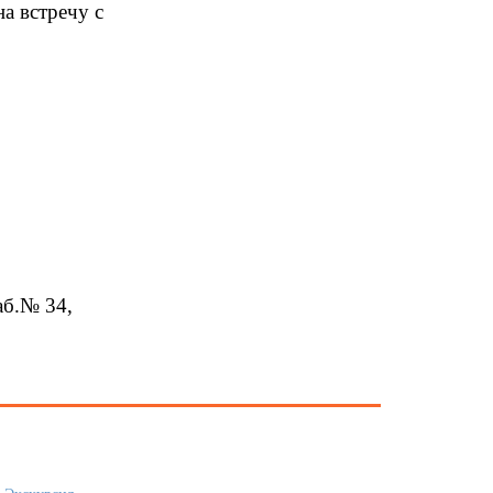
а встречу с
б.№ 34,