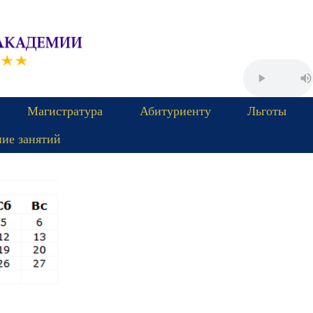
Магистратура
Абитуриенту
Льготы
ние занятий
Пятница