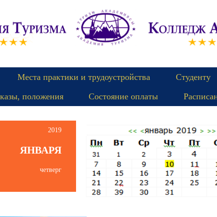
Места практики и трудоустройства
Студенту
казы, положения
Состояние оплаты
Расписа
2019
ЯНВАРЯ
четверг