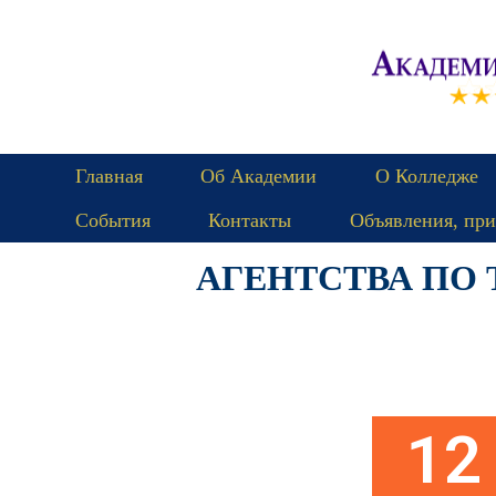
Главная
Об Академии
О Колледже
События
Контакты
Объявления, при
АГЕНТСТВА ПО
Пятница
12