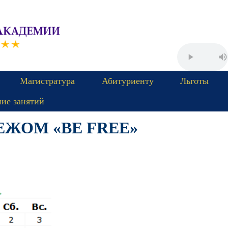
Магистратура
Абитуриенту
Льготы
ние занятий
БЕЖОМ
«BE FREE»
Пятница