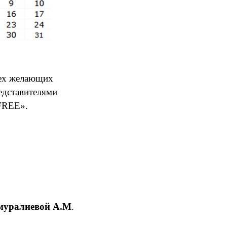
ех желающих
редставителями
 FREE».
муралиевой А.М
.