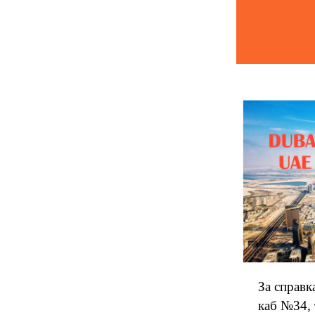
За справ
каб №34, 