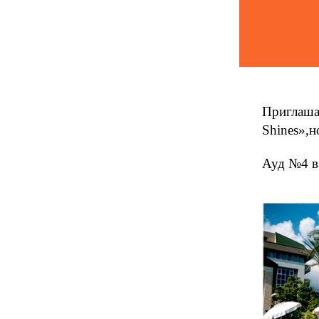
Приглаша
Shines»,н
Ауд №4 в