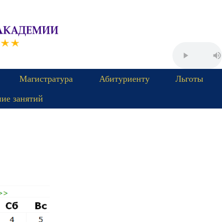
Магистратура
Абитуриенту
Льготы
ние занятий
Пятница