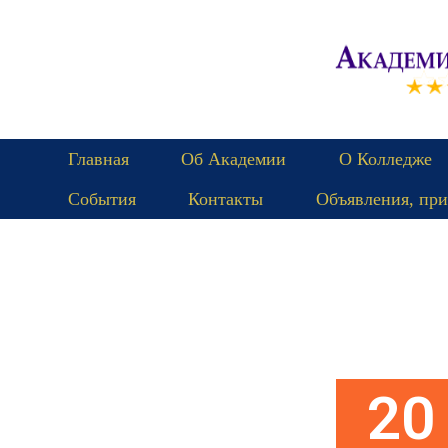
Главная
Об Академии
О Колледже
События
Контакты
Объявления, при
Пятница
20