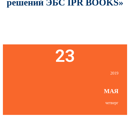
решений ЭБС
IPR
BOOKS
»
Пятница
23
2019
МАЯ
четверг