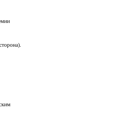
емии
сторона).
ским