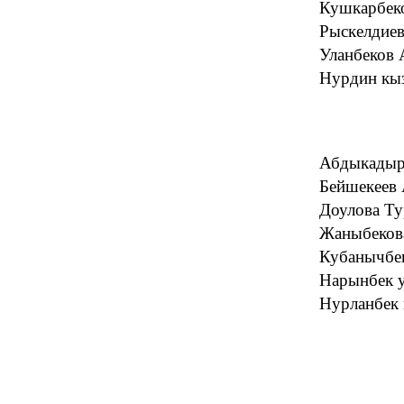
Кушкарбек
Рыскелдиев
Уланбеков 
Нурдин кы
Абдыкадыр
Бейшекеев 
Доулова Т
Жаныбеков
Кубанычбе
Нарынбек у
Нурланбек