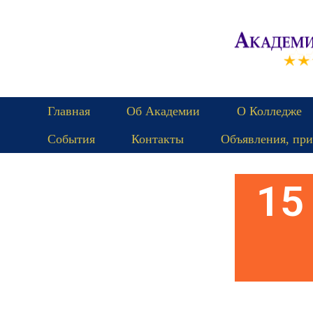
Главная
Об Академии
О Колледже
События
Контакты
Объявления, при
Пятница
15