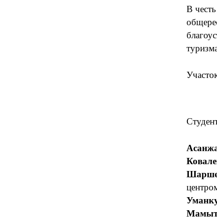
В честь
общерес
благоус
туризма
Участок
Студент
Асанжа
Ковале
Шаршен
центро
Уманку
Мамыт