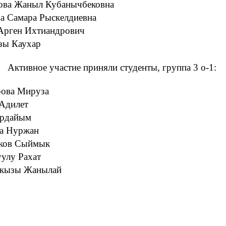
ова Жаныл Кубанычбековна
а Самара Рыскелдиевна
Арген Ихтиандрович
зы Каухар
Активное участие приняли студенты, группа 3 о-1:
ова Мируза
Адилет
урдайым
а Нуржан
ков Сыймык
улу Рахат
 кызы Жанылай