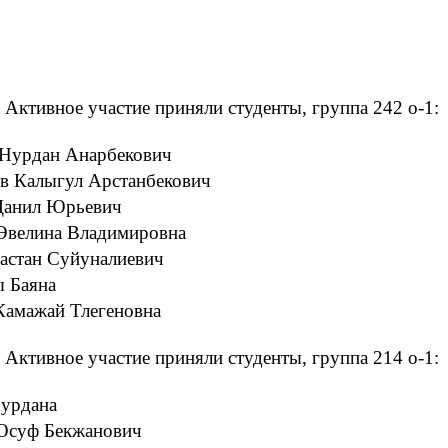
Активное участие приняли студенты, группа 242 о-1:
 Нурдан Анарбекович
в Калыгул Арстанбекович
Данил Юрьевич
Эвелина Владимировна
астан Суйуналиевич
ы Баяна
Камажай Тлегеновна
Активное участие приняли студенты, группа 214 о-1:
Нурдана
Юсуф Бекжанович