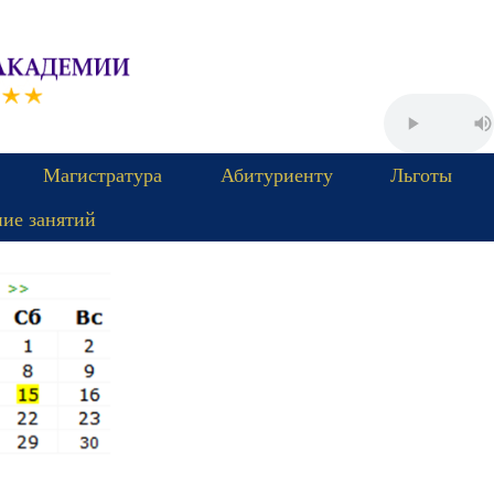
Магистратура
Абитуриенту
Льготы
ние занятий
Пятница