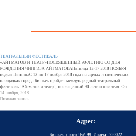
Похожее
ТЕАТРАЛЬНЫЙ ФЕСТИВАЛЬ
«АЙТМАТОВ И ТЕАТР»ПОСВЯЩЕННЫЙ 90-ЛЕТИЮ СО ДНЯ
РОЖДЕНИЯ ЧИНГИЗА АЙТМАТОВАПятница 12-17 2018 НОЯБРЯ
неделя ПятницаС 12 по 17 ноября 2018 года на сценах и сценических
площадках города Бишкек пройдет международный театральный
фестиваль "Айтматов и театр", посвященный 90-летию писателя. Он
проводится раз в три года, и ставит своей задачей популяризацию
14 ноября, 2018
творческого наследия…
Похожая запись
Адрес:
Бишкек, просп Чуй 99
.
Индекс: 720022