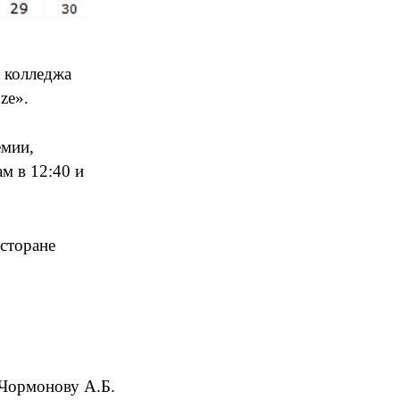
 колледжа
ze».
емии,
м в 12:40 и
есторане
 Чормонову А.Б.