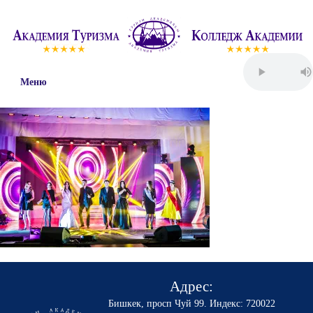
Меню
Адрес:
Бишкек, просп Чуй 99
.
Индекс: 720022