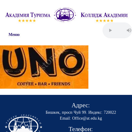
Меню
Адрес:
Бишкек, просп Чуй 99
.
Индекс: 720022
Email: Office@at.edu.kg
Телефон: