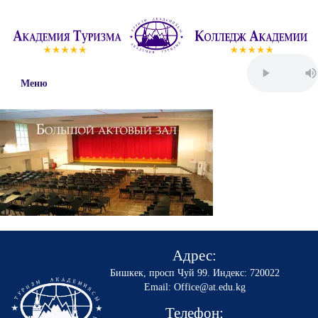
Меню
Адрес:
Бишкек, просп Чуй 99
.
Индекс: 720022
Email: Office@at.edu.kg
Телефон: