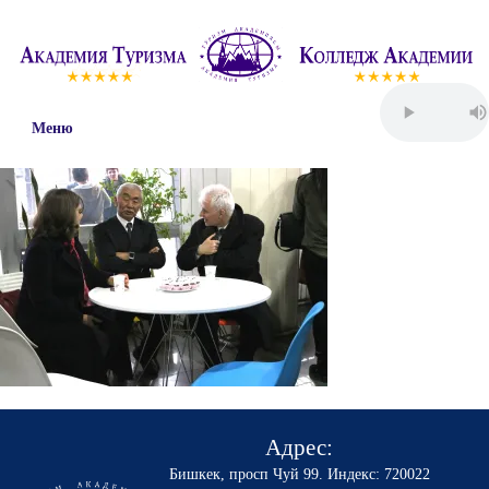
Меню
Адрес:
Бишкек, просп Чуй 99
.
Индекс: 720022