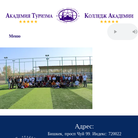
Меню
Адрес:
Бишкек, просп Чуй 99
.
Индекс: 720022