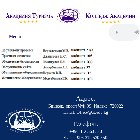
Меню
Адрес:
Бишкек, просп Чуй 99
.
Индекс: 720022
Email: Office@at.edu.kg
Телефон:
+996 312 360 320
Факс:+996 312 530 550