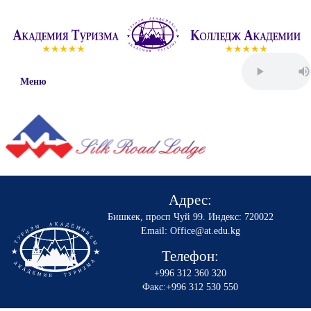
Меню
Адрес:
Бишкек, просп Чуй 99
.
Индекс: 720022
Email: Office@at.edu.kg
Телефон:
+996 312 360 320
Факс:+996 312 530 550