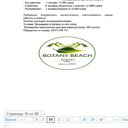
Страница 10 из 88
«
Первая
«
...
8
9
10
11
12
...
20
30
40
...
»
По
»