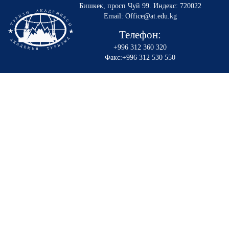
Бишкек, просп Чуй 99
.
Индекс: 720022
Email: Office@at.edu.kg
Телефон:
+996 312 360 320
Факс:+996 312 530 550